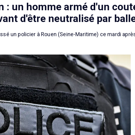
en : un homme armé d'un cout
vant d'être neutralisé par ball
é un policier à Rouen (Seine-Maritime) ce mardi après-