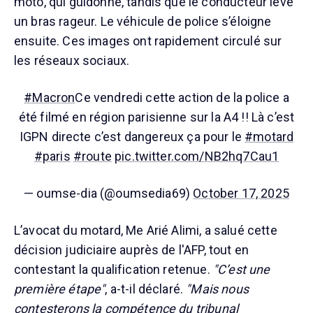
moto, qui guidonne, tandis que le conducteur lève
un bras rageur. Le véhicule de police s’éloigne
ensuite. Ces images ont rapidement circulé sur
les réseaux sociaux.
#Macron
Ce vendredi cette action de la police a
été filmé en région parisienne sur la A4 !! Là c’est
IGPN directe c’est dangereux ça pour le
#motard
#paris
#route
pic.twitter.com/NB2hq7Cau1
— oumse-dia (@oumsedia69)
October 17, 2025
L’avocat du motard, Me Arié Alimi, a salué cette
décision judiciaire auprès de l'AFP, tout en
contestant la qualification retenue.
"C’est une
première étape"
, a-t-il déclaré.
"Mais nous
contesterons la compétence du tribunal