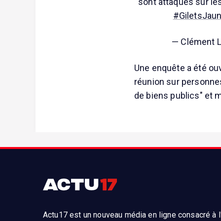
sont attaqués sur le
#GiletsJau
— Clément 
Une enquête a été ouv
réunion sur personnes
de biens publics" et m
Actu17 est un nouveau média en ligne consacré à l'