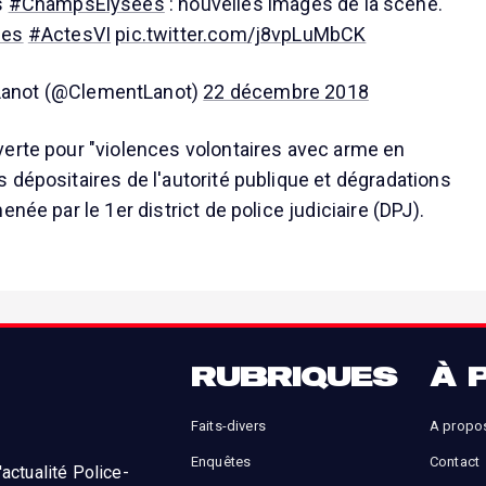
s
#ChampsElysées
: nouvelles images de la scène.
nes
#ActesVI
pic.twitter.com/j8vpLuMbCK
Lanot (@ClementLanot)
22 décembre 2018
erte pour "violences volontaires avec arme en
 dépositaires de l'autorité publique et dégradations
enée par le 1er district de police judiciaire (DPJ).
RUBRIQUES
À 
Faits-divers
A propo
Enquêtes
Contact
actualité Police-