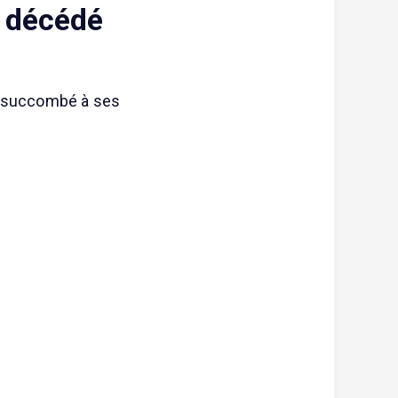
t décédé
l a succombé à ses