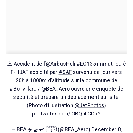
⚠️ Accident de l’
@AirbusHeli
#EC135
immatriculé
F-HJAF exploité par
#SAF
survenu ce jour vers
20h à 1800m d’altitude sur la commune de
#Bonvillard
/
@BEA_Aero
ouvre une enquête de
sécurité et prépare un déplacement sur site.
(Photo d’illustration
@JetPhotos
)
pic.twitter.com/lORQnLCDpY
— BEA ✈️ 🚁🛩 🇫🇷 (@BEA_Aero)
December 8,