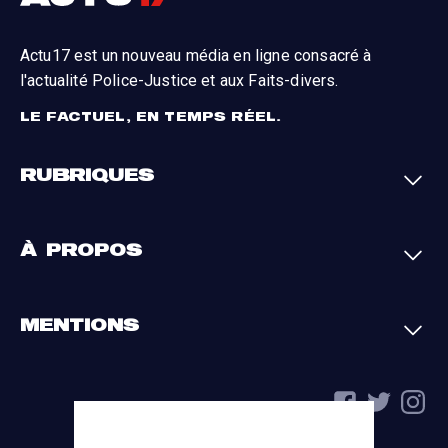
Actu17 est un nouveau média en ligne consacré à
l'actualité Police-Justice et aux Faits-divers.
LE FACTUEL, EN TEMPS RÉEL.
RUBRIQUES
Faits-divers
Enquêtes
À PROPOS
Justice
Société
Analyses
International
A propos
Contact
MENTIONS
Par région
L'appli Actu17
S'abonner
Cookies
La charte du groupe
Politique de confidentialité
Gestion des cookies
Conditions générales
Mentions légales