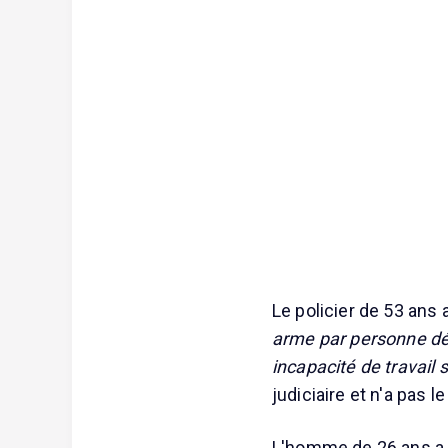
Le policier de 53 ans
arme par personne dép
incapacité de travail 
judiciaire et n'a pas l
L'homme de 26 ans a q