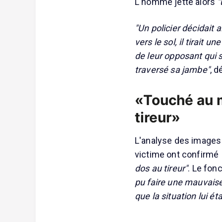
L'homme jette alors
"
"Un policier décidait a
vers le sol, il tirait
de leur opposant qui s'
traversé sa jambe"
, d
«Touché au m
tireur»
L'analyse des images 
victime ont confirmé
dos au tireur"
. Le fon
pu faire une mauvaise 
que la situation lui é