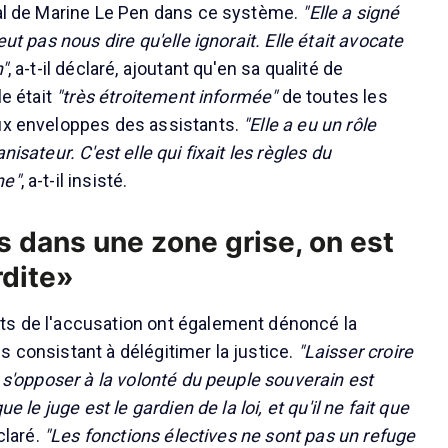
ral de Marine Le Pen dans ce système.
"Elle a signé
eut pas nous dire qu'elle ignorait. Elle était avocate
n"
, a-t-il déclaré, ajoutant qu'en sa qualité de
le était
"très étroitement informée"
de toutes les
aux enveloppes des assistants.
"Elle a eu un rôle
nisateur. C'est elle qui fixait les règles du
ne"
, a-t-il insisté.
s dans une zone grise, on est
rdite»
ts de l'accusation ont également dénoncé la
s consistant à délégitimer la justice.
"Laisser croire
t s'opposer à la volonté du peuple souverain est
ue le juge est le gardien de la loi, et qu'il ne fait que
éclaré.
"Les fonctions électives ne sont pas un refuge