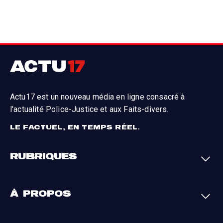
Actu17 est un nouveau média en ligne consacré à
l'actualité Police-Justice et aux Faits-divers.
LE FACTUEL, EN TEMPS RÉEL.
RUBRIQUES
Faits-divers
Enquêtes
À PROPOS
Justice
Société
Analyses
International
A propos
Contact