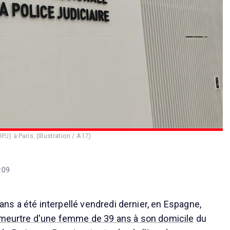
PJ) à Paris. (Illustration / A17)
:09
s a été interpellé vendredi dernier, en Espagne,
 meurtre d'une femme de 39 ans à son domicile
du