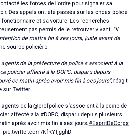
contacté les forces de l'ordre pour signaler sa
soir. Des appels ont été passés sur les ondes police
u fonctionnaire et sa voiture. Les recherches
reusement pas permis de le retrouver vivant.
"Il
intention de mettre fin à ses jours, juste avant de
une source policière.
s agents de la préfecture de police s'associent à la
 ce policier affecté à la DOPC, disparu depuis
rouvé ce matin après avoir mis fin à ses jours"
, réagit
e sur Twitter.
s agents de la
@prefpolice
s'associent à la peine de
icier affecté à la
#DOPC
, disparu depuis plusieurs
atin après avoir mis fin à ses jours.
#EspritDeCorps
pic.twitter.com/KfRYIjgghD