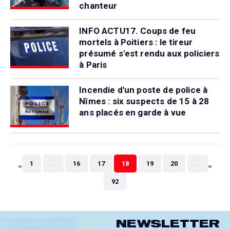
chanteur
INFO ACTU17. Coups de feu
mortels à Poitiers : le tireur
présumé s'est rendu aux policiers
à Paris
Incendie d'un poste de police à
Nîmes : six suspects de 15 à 28
ans placés en garde à vue
«
»
1
…
16
17
18
19
20
…
92
NEWSLETTER