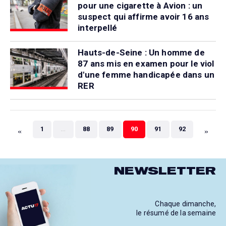
pour une cigarette à Avion : un
suspect qui affirme avoir 16 ans
interpellé
Hauts-de-Seine : Un homme de
87 ans mis en examen pour le viol
d'une femme handicapée dans un
RER
«
»
1
…
88
89
90
91
92
NEWSLETTER
Chaque dimanche,
le résumé de la semaine