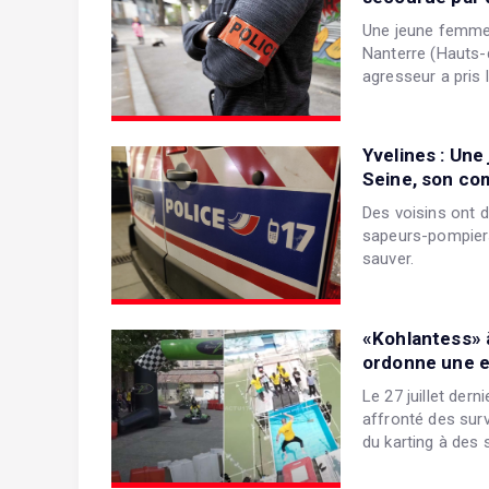
Une jeune femme 
Nanterre (Hauts-d
agresseur a pris la
Yvelines : Un
Seine, son co
Des voisins ont d
sapeurs-pompiers
sauver.
«Kohlantess» à
ordonne une 
Le 27 juillet der
affronté des surv
du karting à des 