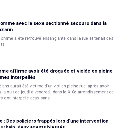
homme avec le sexe sectionné secouru dans la
azarin
omme a été retrouvé ensanglanté dans la rue et tenait des
ts.
mme affirme avoir été droguée et violée en pleine
mes interpellés
ns aurait été victime d'un viol en pleine rue, après avoir
 la nuit de jeudi à vendredi, dans le XIXe arrondissement de
rs ont interpellé deux sans...
e : Des policiers frappés lors d'une intervention
 urbain, deux agents blessés