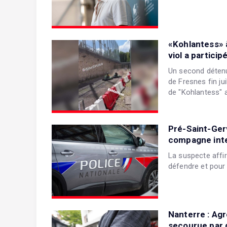
«Kohlantess» 
viol a partici
Un second détenu 
de Fresnes fin ju
de "Kohlantess" 
Pré-Saint-Ger
compagne inte
La suspecte affi
défendre et pour p
Nanterre : Ag
secourue par d