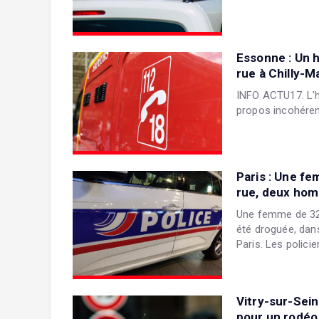
Essonne : Un 
rue à Chilly-M
INFO ACTU17. L'h
propos incohéren
Paris : Une fe
rue, deux hom
Une femme de 32 a
été droguée, dans
Paris. Les policie
Vitry-sur-Sein
pour un rodéo