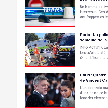
Un homme se livr
intervenus. Ces d
ont frappés en leu
Paris : Un pol
véhicule de l
INFO ACTU17. La v
lorsqu'elle a été
(XIIe). L'homme a
Paris : Quatre
de Vincent Ca
L'un des trois su
d'une peine de h
bracelet électroni